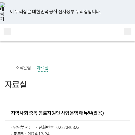
너
유
페
인
블
홈
비
튜
이
스
로
767px
브
스
타
그
이 누리집은 대한민국 공식 전자정부 누리집입니다.
이
북
그
하
램
보
전
통
건
체
합
복
메
검
지
부
뉴
색
국
립
정
신
소식알림
자료실
건
강
센
자료실
터
정
신
건
강
사
업
지역사회 중독 동료지원인 사업운영 매뉴얼(웹용)
부
로
고
담당부서 :
전화번호 :
0222040323
등록일 :
2024-12-24