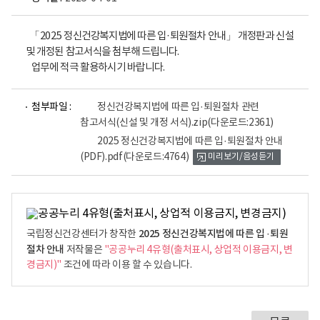
「2025 정신건강복지법에 따른 입·퇴원절차 안내」 개정판과 신설
및 개정된 참고서식을 첨부해 드립니다.
업무에 적극 활용하시기 바랍니다.
파
첨부파일 :
정신건강복지법에 따른 입·퇴원절차 관련
일
참고서식(신설 및 개정 서식).zip
(다운로드:2361)
뷰
어
2025 정신건강복지법에 따른 입·퇴원절차 안내
로
(PDF).pdf
(다운로드:4764)
미리보기/음성듣기
2025 정신건강복지법에 따른 입 ·퇴원
국립정신건강센터가 창작한
절차 안내
저작물은
"공공누리 4유형(출처표시, 상업적 이용금지, 변
경금지)"
조건에 따라 이용 할 수 있습니다.