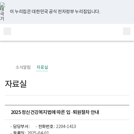
너
유
페
인
블
홈
비
튜
이
스
로
767px
브
스
타
그
이 누리집은 대한민국 공식 전자정부 누리집입니다.
이
북
그
하
램
보
전
통
건
체
합
복
메
검
지
부
뉴
색
국
립
정
신
소식알림
자료실
건
강
센
자료실
터
정
신
건
강
사
업
2025 정신건강복지법에 따른 입 ·퇴원절차 안내
부
로
고
담당부서 :
전화번호 :
2204-1413
등록일 :
2025-04-01