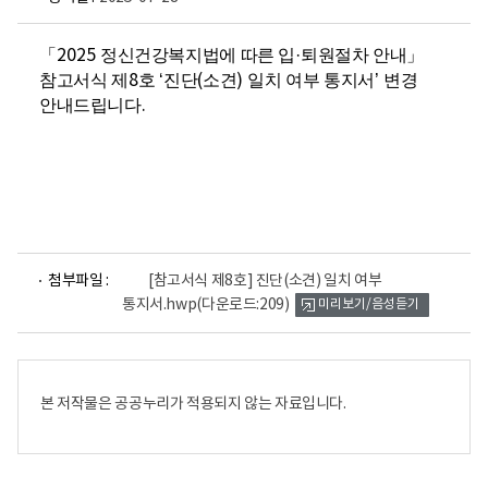
「
2025
정신건강복지법에 따른 입
·
퇴원절차 안내
」
참고서식 제
8
호
‘
진단
(
소견
)
일치 여부 통지서
’
변경
안내드립니다
.
파
첨부파일 :
[참고서식 제8호] 진단(소견) 일치 여부
일
통지서.hwp
(다운로드:209)
미리보기/음성듣기
뷰
어
로
본 저작물은 공공누리가 적용되지 않는 자료입니다.