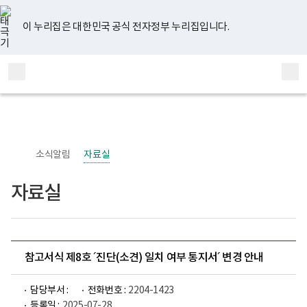
너
유
페
인
블
홈
비
튜
이
스
로
767px
브
스
타
그
이 누리집은 대한민국 공식 전자정부 누리집입니다.
이
북
그
하
램
보
전
통
건
체
합
복
메
검
지
부
뉴
색
국
립
정
신
소식알림
자료실
건
강
센
자료실
터
정
신
건
강
사
업
참고서식 제8호 ´진단(소견) 일치 여부 통지서´ 변경 안내
부
로
고
담당부서 :
전화번호 :
2204-1423
등록일 :
2025-07-28