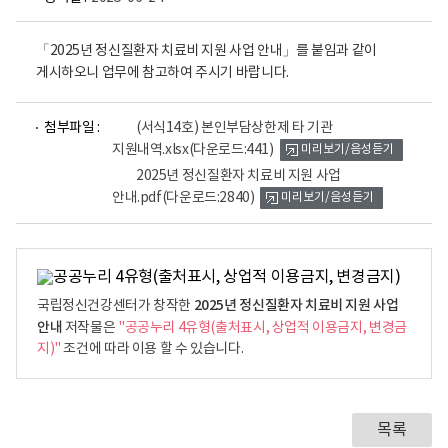
「2025년 정신질환자 치료비 지원 사업 안내」를 붙임과 같이
게시하오니 업무에 참고하여 주시기 바랍니다.
파
파
첨부파일 :
(서식14호) 본인부담상한제 타 기관
일
일
지원내역.xlsx
(다운로드:441)
미리보기/음성듣기
뷰
뷰
어
어
2025년 정신질환자 치료비 지원 사업
로
로
안내.pdf
(다운로드:2840)
미리보기/음성듣기
2025년 정신질환자 치료비 지원 사업
국립정신건강센터가 창작한
안내
저작물은
"공공누리 4유형(출처표시, 상업적 이용금지, 변경금
지)"
조건에 따라 이용 할 수 있습니다.
목록