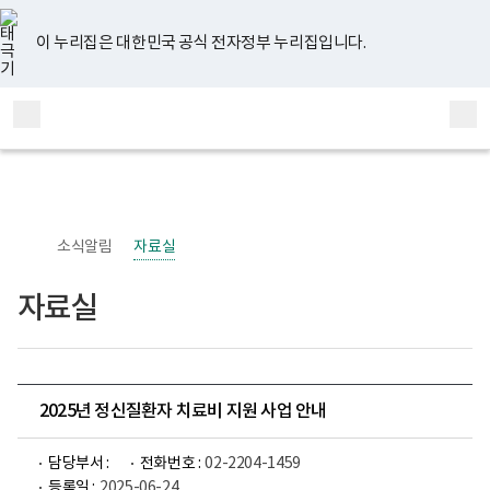
너
유
페
인
블
홈
비
튜
이
스
로
767px
브
스
타
그
이 누리집은 대한민국 공식 전자정부 누리집입니다.
이
북
그
하
램
보
전
통
건
체
합
복
메
검
지
부
뉴
색
국
립
정
신
소식알림
자료실
건
강
센
자료실
터
정
신
건
강
사
업
2025년 정신질환자 치료비 지원 사업 안내
부
로
고
담당부서 :
전화번호 :
02-2204-1459
등록일 :
2025-06-24