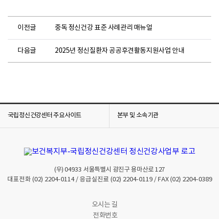
이전글
중독 정신건강 표준 사례관리 매뉴얼
다음글
2025년 정신질환자 공공후견활동지원사업 안내
국립정신건강센터 주요사이트
본부 및 소속기관
(우)
04933
서울특별시 광진구 용마산로 127
대표전화
(02) 2204-0114
/ 응급실진료
(02) 2204-0119
/ FAX
(02) 2204-0389
오시는 길
전화번호