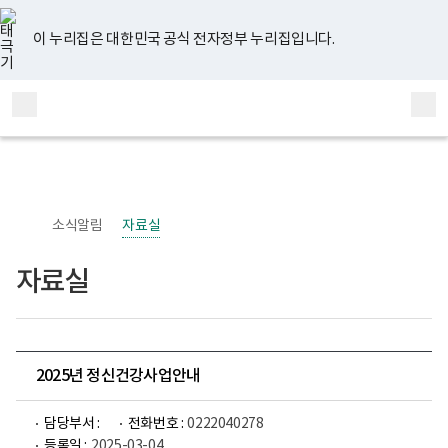
너
유
페
인
블
홈
비
튜
이
스
로
767px
브
스
타
그
이 누리집은 대한민국 공식 전자정부 누리집입니다.
이
북
그
하
램
보
전
통
건
체
합
복
메
검
지
부
뉴
색
국
립
정
신
소식알림
자료실
건
강
센
자료실
터
정
신
건
강
사
업
2025년 정신건강사업안내
부
로
고
담당부서 :
전화번호 :
0222040278
등록일 :
2025-03-04