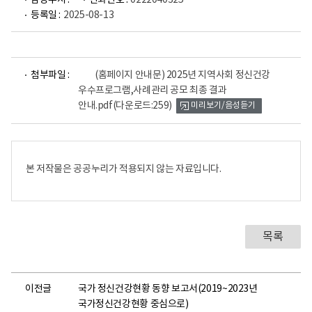
담당부서 :
전화번호 :
0222040325
등록일 :
2025-08-13
파
첨부파일 :
(홈페이지 안내문) 2025년 지역사회 정신건강
일
우수프로그램,사례관리 공모 최종 결과
뷰
안내.pdf
(다운로드:259)
미리보기/음성듣기
어
로
본 저작물은 공공누리가 적용되지 않는 자료입니다.
목록
이전글
국가 정신건강현황 동향 보고서(2019~2023년
국가정신건강현황 중심으로)