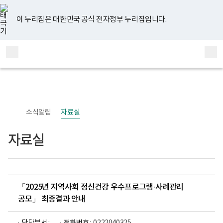
너
유
페
인
블
홈
비
튜
이
스
로
767px
브
스
타
그
이 누리집은 대한민국 공식 전자정부 누리집입니다.
이
북
그
하
램
보
전
통
건
체
합
복
메
검
지
부
뉴
색
국
립
정
신
소식알림
자료실
건
강
센
자료실
터
정
신
건
강
사
업
「2025년 지역사회 정신건강 우수프로그램·사례관리
부
공모」 최종결과 안내
로
고