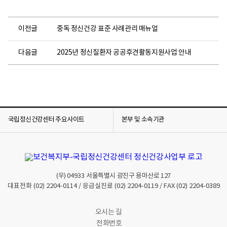
이전글
중독 정신건강 표준 사례관리 매뉴얼
다음글
2025년 정신질환자 공공후견활동지원사업 안내
국립정신건강센터 주요사이트
본부 및 소속기관
(우)
04933
서울특별시 광진구 용마산로 127
대표전화
(02) 2204-0114
/ 응급실진료
(02) 2204-0119
/ FAX
(02) 2204-0389
오시는 길
전화번호