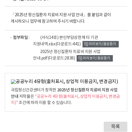
「2025년 정신질환자 치료비 지원 사업 안내」를 붙임과 같이
게시하오니 업무에 참고하여 주시기 바랍니다.
파
파
첨부파일 :
(서식14호) 본인부담상한제 타 기관
일
일
지원내역.xlsx
(다운로드:441)
미리보기/음성듣기
뷰
뷰
어
어
2025년 정신질환자 치료비 지원 사업
로
로
안내.pdf
(다운로드:2838)
미리보기/음성듣기
2025년 정신질환자 치료비 지원 사업
국립정신건강센터가 창작한
안내
저작물은
"공공누리 4유형(출처표시, 상업적 이용금지, 변경금
지)"
조건에 따라 이용 할 수 있습니다.
목록