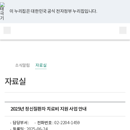
너
유
페
인
블
홈
비
튜
이
스
로
767px
브
스
타
그
이 누리집은 대한민국 공식 전자정부 누리집입니다.
이
북
그
하
램
보
전
통
건
체
합
복
메
검
지
부
뉴
색
국
립
정
신
소식알림
자료실
건
강
센
자료실
터
정
신
건
강
사
업
2025년 정신질환자 치료비 지원 사업 안내
부
로
고
담당부서 :
전화번호 :
02-2204-1459
등록일 :
2025-06-24