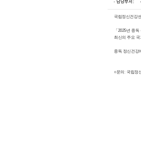
담당부서 :
업
부
로
국립정신건강센터
고
「2025년 중독
최신의 주요 국
중독 정신건강에
○문의: 국립정신