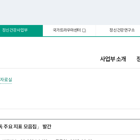
정신건강사업부
국가트라우마센터
정신건강연구소
새
창
사업부 소개
자료실
중독 주요 지표 모음집」 발간