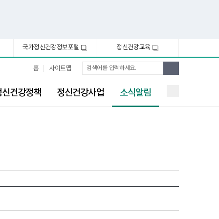
국가정신건강정보포털
정신건강교육
새
새
창
창
통
검
홈
사이트맵
합
색
검
선
색
정신건강정책
정신건강사업
소식알림
택
됨