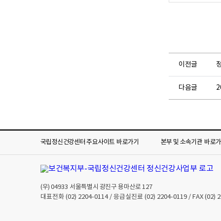
이전글
정
다음글
국립정신건강센터 주요사이트
바로가기
본부 및 소속기관
바로
(우)
04933
서울특별시 광진구 용마산로 127
대표전화
(02) 2204-0114
/ 응급실진료
(02) 2204-0119
/ FAX
(02) 