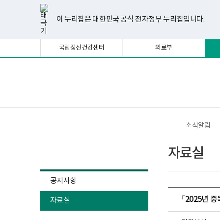
너
한
파
pdf
플
유
페
인
블
선
홈
비
글
워
뷰
래
튜
이
스
로
택
1180px
뷰
포
어
시
브
스
타
그
이 누리집은 대한민국 공식 전자정부 누리집입니다.
됨
이
어
인
프
뷰
북
그
상
프
트
로
어
램
로
뷰
그
프
국립정신건강센터
의료부
그
어
램
로
램
프
다
그
다
로
운
램
운
그
로
다
로
램
드
운
보
전
드
다
로
건
체
운
드
복
메
로
지
뉴
드
부
국
소식알림
립
정
소식알림
신
자료실
건
강
센
터
공지사항
정
신
「2025년 
자료실
건
강
사