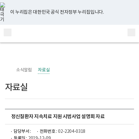
너
유
페
인
블
홈
비
튜
이
스
로
767px
브
스
타
그
이 누리집은 대한민국 공식 전자정부 누리집입니다.
이
북
그
하
램
보
전
통
건
체
합
복
메
검
지
부
뉴
색
국
립
정
신
소식알림
자료실
건
강
센
자료실
터
정
신
건
강
사
업
정신질환자 지속치료 지원 시범사업 설명회 자료
부
로
고
담당부서 :
전화번호 :
02-2204-0318
등록일 :
2019-12-09