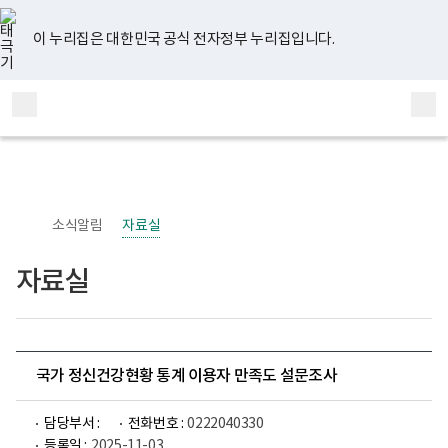
너
유
페
인
블
홈
비
튜
이
스
로
767px
브
스
타
그
이 누리집은 대한민국 공식 전자정부 누리집입니다.
이
북
그
하
램
보
전
통
건
체
합
복
메
검
지
부
뉴
색
국
립
정
신
소식알림
자료실
건
강
센
자료실
터
정
신
건
강
사
업
국가 정신건강현황 통계 이용자 만족도 설문조사
부
로
고
담당부서 :
전화번호 :
0222040330
등록일 :
2025-11-03