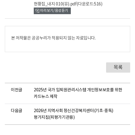
현황집_내지 010(유).pdf
(다운로드:516)
미리보기/음성듣기
본 저작물은 공공누리가 적용되지 않는 자료입니다.
목록
이전글
2025년 국가 입퇴원관리시스템 개인정보보호를 위한
카드뉴스 제작
다음글
2026년 지역사회 정신건강복지센터(기초·중독)
평가지침(피평가기관용)