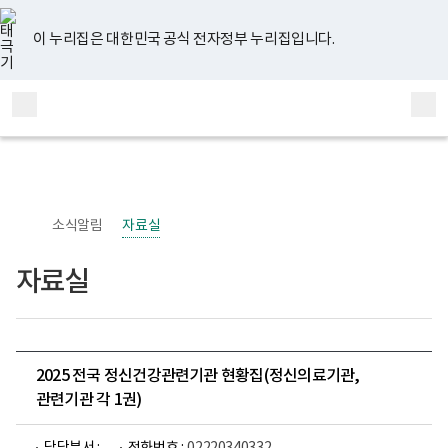
너
유
페
인
블
홈
비
튜
이
스
로
767px
브
스
타
그
이 누리집은 대한민국 공식 전자정부 누리집입니다.
이
북
그
하
램
보
전
통
건
체
합
복
메
검
지
부
뉴
색
국
립
정
신
소식알림
자료실
건
강
센
자료실
터
정
신
건
강
사
업
2025 전국 정신건강관련기관 현황집(정신의료기관,
부
관련기관 각 1권)
로
고