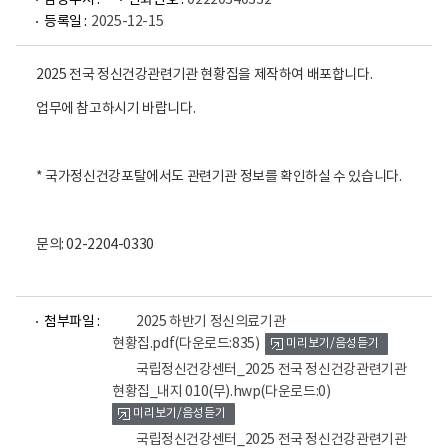
담당부서 :
전화번호 :
02220340332
등록일 :
2025-12-15
2025 전국 정신건강관련기관 현황집을 제작하여 배포합니다.
업무에 참고하시기 바랍니다.
* 국가정신건강포탈에서도 관련기관 정보를 확인하실 수 있습니다.
문의: 02-2204-0330
파
파
파
첨부파일 :
2025 하반기 정신의료기관
일
일
일
현황집.pdf
(다운로드:835)
미리보기/음성듣기
뷰
뷰
뷰
어
어
어
국립정신건강센터_2025 전국 정신건강관련기관
로
로
로
현황집_내지 010(무).hwp
(다운로드:0)
미리보기/음성듣기
국립정신건강센터_2025 전국 정신건강관련기관