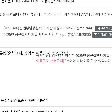
전화번호 :
02-2204-1459
등록일 :
2025-06-24
신질환자 치료비 지원 사업 안내」를 붙임과 같이 게시하오니 업무에 참고하여 주시
(서식14호) 본인부담상한제 타 기관 지원내역.xlsx
(다운로드:441)
미리보기
2025년 정신질환자 치료비 지원 사업 안내.pdf
(다운로드:2838)
미리보기/
2025년 정신질환자 치료비
국립정신건강센터가 창작한
이용금지, 변경금지)"
조건에 따라 이용 할 수 있습니다.
중독 정신건강 표준 사례관리 매뉴얼