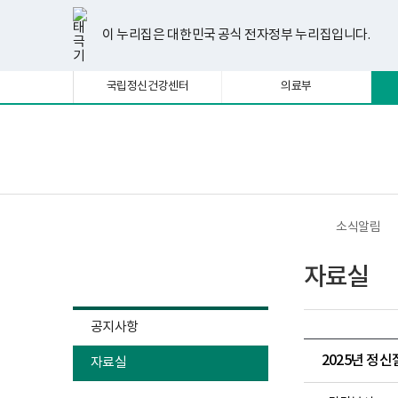
너
한
파
pdf
플
유
페
인
블
선
홈
비
글
워
뷰
래
튜
이
스
로
택
1180px
뷰
포
어
시
브
스
타
그
이 누리집은 대한민국 공식 전자정부 누리집입니다.
됨
이
어
인
프
뷰
북
그
상
프
트
로
어
램
로
뷰
그
프
국립정신건강센터
의료부
그
어
램
로
램
프
다
그
다
로
운
램
운
그
로
다
로
램
드
운
보
전
드
다
로
건
체
운
드
복
메
로
지
뉴
드
부
국
소식알림
립
정
소식알림
신
자료실
건
강
센
터
공지사항
정
신
2025년 정
자료실
건
강
사