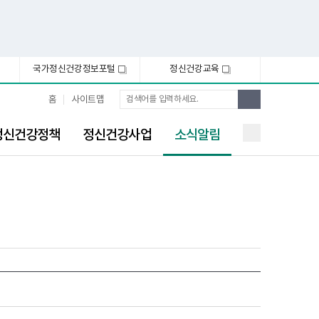
국가정신건강정보포털
정신건강교육
새
새
창
창
통
검
홈
사이트맵
합
색
검
선
색
정신건강정책
정신건강사업
소식알림
택
됨