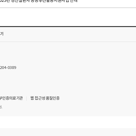
2025년 정신질환자 공공후견활동지원사업 안내
가기
2204-0389
부인증의료기관
웹 접근성 품질인증
d.