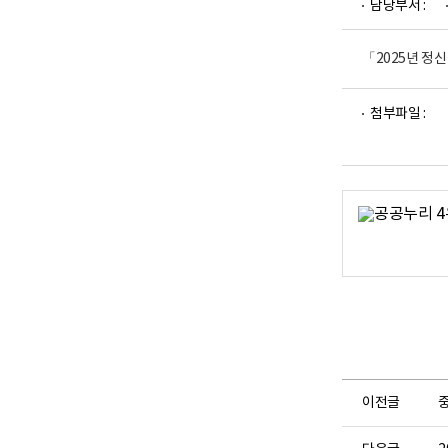
담당부서 :
업
부
로
고
「2025년 정
파
파
첨부파일 :
일
일
뷰
뷰
어
어
로
로
이전글