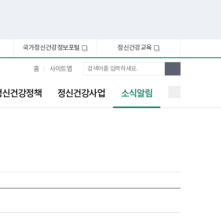
국가정신건강정보포털
정신건강교육
새
새
창
창
통
검
홈
사이트맵
합
색
검
선
색
정신건강정책
정신건강사업
소식알림
택
됨