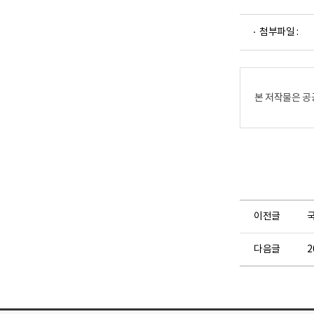
파
첨부파일 :
일
뷰
어
로
본 저작물은 공
이전글
국
다음글
2