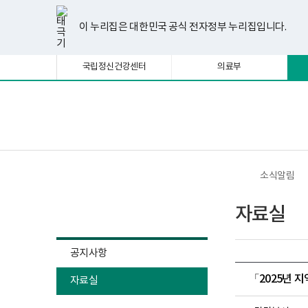
너
한
파
pdf
플
유
페
인
블
선
홈
비
글
워
뷰
래
튜
이
스
로
택
1180px
뷰
포
어
시
브
스
타
그
이 누리집은 대한민국 공식 전자정부 누리집입니다.
됨
이
어
인
프
뷰
북
그
상
프
트
로
어
램
로
뷰
그
프
국립정신건강센터
의료부
그
어
램
로
램
프
다
그
다
로
운
램
운
그
로
다
로
램
드
운
보
전
드
다
로
건
체
운
드
복
메
로
지
뉴
드
부
국
소식알림
립
정
소식알림
신
자료실
건
강
센
터
공지사항
정
신
「2025년 
자료실
건
강
사