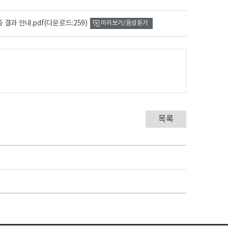
결과 안내.pdf
(다운로드:259)
미리보기/음성듣기
목록