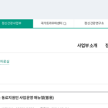
정신건강사업부
국가트라우마센터
정신건강연구소
새
창
사업부 소개
자료실
 동료지원인 사업운영 매뉴얼(웹용)