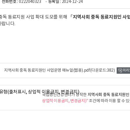
전화번호 :
0222040323
등록일 :
2024-12-24
「지역사회 중독 동료지원인 사업
중독 동료지원 사업 확대 도모를 위해
바랍니다.
지역사회 중독 동료지원인 사업운영 매뉴얼(웹용).pdf
(다운로드:382)
미리
지역사회 중독 동료지원인
국립정신건강센터가 창작한
상업적 이용금지, 변경금지)"
조건에 따라 이용 할 수 있