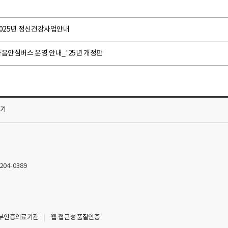
2025년 정신건강사업안내
마음안심버스 운영 안내_´25년 개정판
가기
2204-0389
부인증의료기관
웹 접근성 품질인증