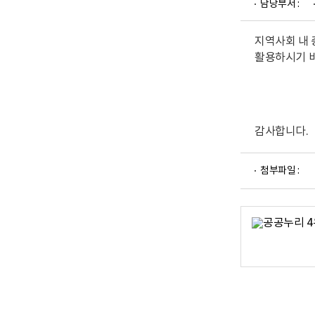
담당부서 :
업
부
로
고
지역사회 내 
활용하시기 
감사합니다.
파
첨부파일 :
일
뷰
어
로