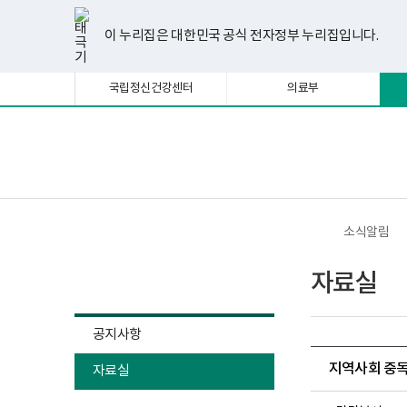
너
한
파
pdf
플
유
페
인
블
선
홈
비
글
워
뷰
래
튜
이
스
로
택
1180px
뷰
포
어
시
브
스
타
그
이 누리집은 대한민국 공식 전자정부 누리집입니다.
됨
이
어
인
프
뷰
북
그
상
프
트
로
어
램
로
뷰
그
프
국립정신건강센터
의료부
그
어
램
로
램
프
다
그
다
로
운
램
운
그
로
다
로
램
드
운
보
전
드
다
로
건
체
운
드
복
메
로
지
뉴
드
부
국
소식알림
립
정
소식알림
신
자료실
건
강
센
터
공지사항
정
신
지역사회 중독
자료실
건
강
사