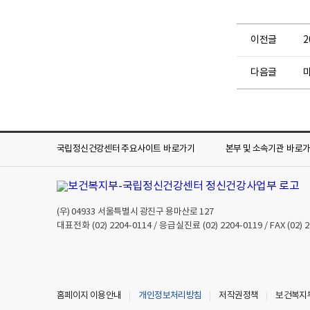
이전글
다음글
국립정신건강센터 주요사이트
바로가기
본부 및 소속기관
바로
(우)
04933
서울특별시 광진구 용마산로 127
대표전화
(02) 2204-0114
/ 응급실진료
(02) 2204-0119
/ FAX
(02) 
홈페이지 이용안내
개인정보처리방침
저작권정책
보건복지