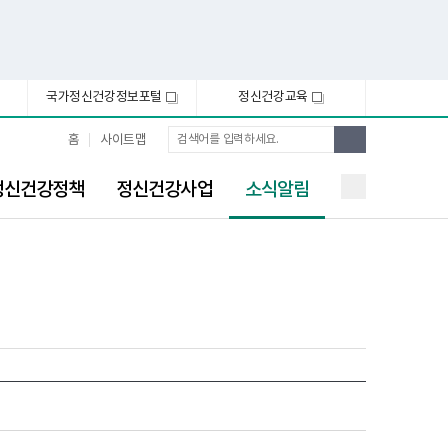
국가정신건강정보포털
정신건강교육
새
새
창
창
통
검
홈
사이트맵
합
색
검
선
색
정신건강정책
정신건강사업
소식알림
택
됨