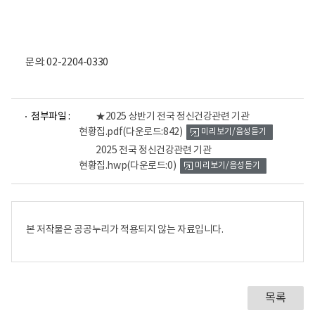
문의: 02-2204-0330
파
파
첨부파일 :
★2025 상반기 전국 정신건강관련 기관
일
일
현황집.pdf
(다운로드:842)
미리보기/음성듣기
뷰
뷰
어
어
2025 전국 정신건강관련 기관
로
로
현황집.hwp
(다운로드:0)
미리보기/음성듣기
본 저작물은 공공누리가 적용되지 않는 자료입니다.
목록