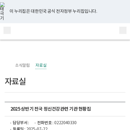
너
유
페
인
블
홈
비
튜
이
스
로
767px
브
스
타
그
이 누리집은 대한민국 공식 전자정부 누리집입니다.
이
북
그
하
램
보
전
통
건
체
합
복
메
검
지
부
뉴
색
국
립
정
신
소식알림
자료실
건
강
센
자료실
터
정
신
건
강
사
업
2025 상반기 전국 정신건강관련 기관 현황집
부
로
고
담당부서 :
전화번호 :
0222040330
등록일 :
2025-07-22