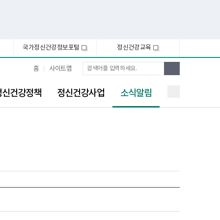
국가정신건강정보포털
정신건강교육
새
새
창
창
통
검
홈
사이트맵
합
색
검
선
색
정신건강정책
정신건강사업
소식알림
택
됨