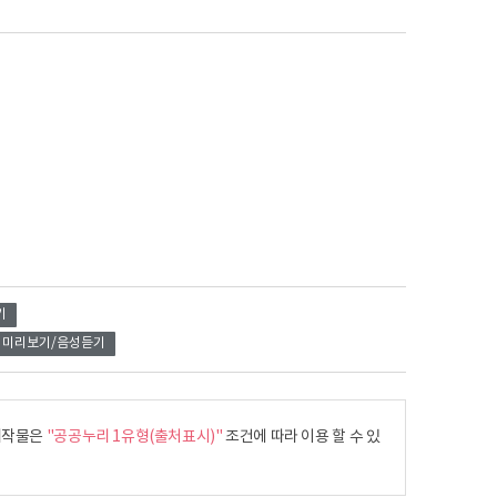
기
미리보기/음성듣기
작물은
"공공누리 1유형(출처표시)"
조건에 따라 이용 할 수 있