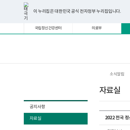
너
한
파
pdf
플
유
페
인
블
선
홈
비
글
워
뷰
래
튜
이
스
로
택
1180px
뷰
포
어
시
브
스
타
그
이 누리집은 대한민국 공식 전자정부 누리집입니다.
됨
이
어
인
프
뷰
북
그
상
프
트
로
어
램
로
뷰
그
프
국립정신건강센터
의료부
그
어
램
로
램
프
다
그
다
로
운
램
운
그
로
다
로
램
드
운
보
전
드
다
로
건
체
운
드
복
메
로
지
뉴
드
부
국
소식알림
립
정
소식알림
신
자료실
건
강
센
터
공지사항
정
신
2022 전국
자료실
건
강
사