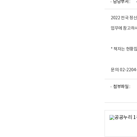
담당부서 :
업
부
로
고
2022 전국 
업무에 참고하
* 책자는 현황
문의: 02-2204
파
파
첨부파일 :
일
일
뷰
뷰
어
어
로
로