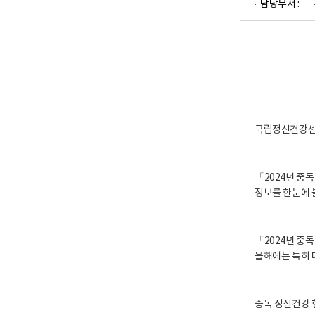
담당부서 :
업
부
로
마
고
주
해
요
2
0
국립정신건강센터
2
4
년
「2024년 중
중
정보를 한눈에 
독
주
요
「2024년 중
지
올해에는 특히 
표
모
음
집
중독 정신건강 