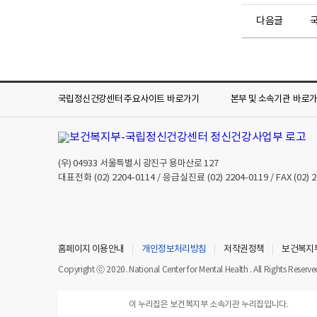
신
다음글
국
건
강
현
황
및
국립정신건강센터 주요사이트
바로가기
본부 및 소속기관
바로
관
련
정
보
를
(우)
04933
서울특별시 광진구 용마산로 127
대표전화
(02) 2204-0114
/ 응급실진료
(02) 2204-0119
/ FAX
(02) 
한
눈
에
찾
아
홈페이지 이용안내
개인정보처리방침
저작권정책
보건복지
볼
Copyright ⓒ 2020. National Center for Mental Health . All Rights Reserve
수
있
도
이 누리집은 보건복지부 소속기관 누리집입니다.