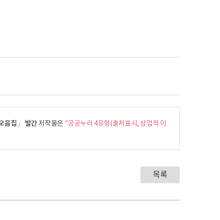
표 모음집」 발간
저작물은
"공공누리 4유형(출처표시, 상업적 이
목록