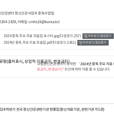
정신건강센터 정신건강사업과 중독사업팀
04-1429, 이메일: cmhs16@korea.kr)
2024 중독 주요 자표 모음집 포스터.jpg
(다운로드:257)
미리보기/음성듣기
2024년 중독 주요 지표 모음집.pdf
(다운로드:1361)
미리보기/음성듣기
「2024년 중독 주요 지
국립정신건강센터가 창작한
용금지, 변경금지)"
조건에 따라 이용 할 수 있습니다.
024 하반기 전국 정신건강관련기관 현황집(정신의료기관, 관련기관 각1권)