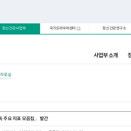
정신건강사업부
국가트라우마센터
정신건강연구소
새
창
사업부 소개
자료실
중독 주요 지표 모음집」 발간