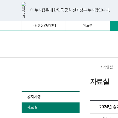
너
한
파
pdf
플
유
페
인
블
선
홈
비
글
워
뷰
래
튜
이
스
로
택
1180px
뷰
포
어
시
브
스
타
그
이 누리집은 대한민국 공식 전자정부 누리집입니다.
됨
이
어
인
프
뷰
북
그
상
프
트
로
어
램
로
뷰
그
프
국립정신건강센터
의료부
그
어
램
로
램
프
다
그
다
로
운
램
운
그
로
다
로
램
드
운
보
전
드
다
로
건
체
운
드
복
메
로
지
뉴
드
부
국
소식알림
립
정
소식알림
신
자료실
건
강
센
터
공지사항
정
신
「2024년 
자료실
건
강
사