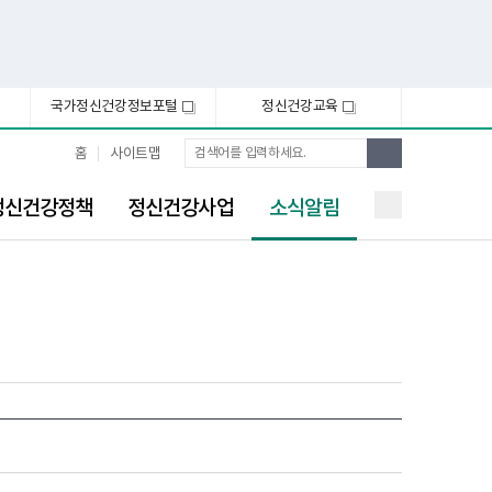
국가정신건강정보포털
정신건강교육
새
새
창
창
통
검
홈
사이트맵
합
색
검
선
색
정신건강정책
정신건강사업
소식알림
택
됨