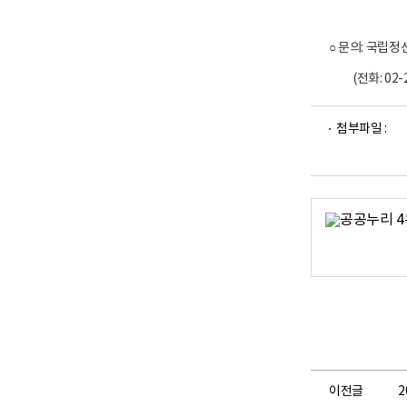
국
립
○ 문의: 국립
정
신
(전화: 02-22
건
파
파
강
첨부파일 :
일
일
센
뷰
뷰
터
어
어
(
로
로
센
터
장
곽
영
숙
)
는
중
독
이전글
2
정