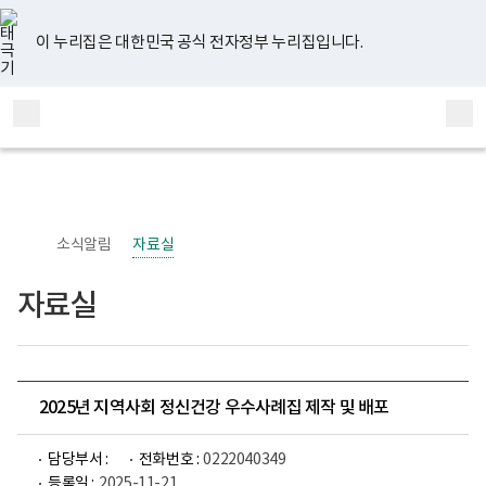
너
유
페
인
블
홈
비
튜
이
스
로
767px
브
스
타
그
이 누리집은 대한민국 공식 전자정부 누리집입니다.
이
북
그
하
램
보
전
통
건
체
합
복
메
검
지
부
뉴
색
국
립
정
신
소식알림
자료실
건
강
센
자료실
터
정
신
건
강
사
업
2025년 지역사회 정신건강 우수사례집 제작 및 배포
부
로
고
담당부서 :
전화번호 :
0222040349
등록일 :
2025-11-21