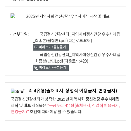
보
건
복
파
파
지
첨부파일 :
국립정신건강센터_지역사회정신건강 우수사례집
일
일
부
_최종본(펼침면).pdf
(다운로드:625)
뷰
뷰
국
미리보기/음성듣기
어
어
립
로
로
국립정신건강센터_지역사회정신건강 우수사례집
정
_최종본(단면).pdf
(다운로드:420)
신
미리보기/음성듣기
건
강
센
터
지
2025년 지역사회 정신건강 우수사례집
국립정신건강센터가 창작한
역
제작 및 배포
저작물은
"공공누리 4유형(출처표시, 상업적 이용금지,
사
변경금지)"
조건에 따라 이용 할 수 있습니다.
회
정
신