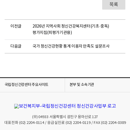
건
목록
강
우
수
이전글
2026년 지역사회 정신건강복지센터(기초·중독)
사
평가지침(피평가기관용)
례
집
다음글
국가 정신건강현황 통계 이용자 만족도 설문조사
제
작
배
포
2
0
국립정신건강센터 주요사이트
본부 및 소속기관
2
5
년
지
역
(우)
04933
서울특별시 광진구 용마산로 127
사
대표전화
(02) 2204-0114
/ 응급실진료
(02) 2204-0119
/ FAX
(02) 2204-0389
회