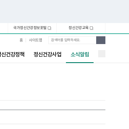
국가정신건강정보포털
정신건강교육
새
새
창
창
통
검
홈
사이트맵
합
색
검
선
색
정신건강정책
정신건강사업
소식알림
택
됨