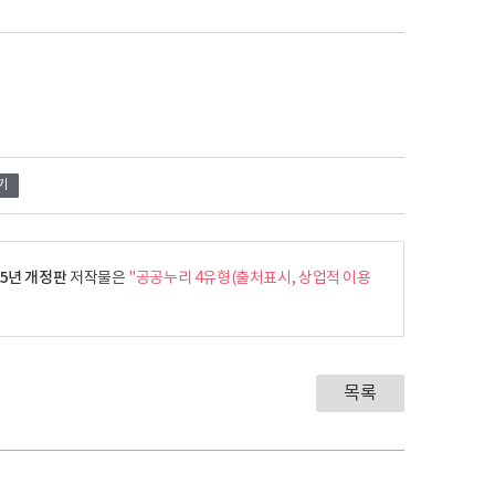
기
5년 개정판
저작물은
"공공누리 4유형(출처표시, 상업적 이용
목록