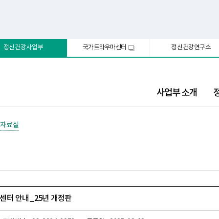
정신건강사업부
국가트라우마센터
정신건강연구소
새
창
사업부 소개
자료실
터 안내_25년 개정판