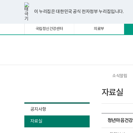
너
한
파
pdf
플
유
페
인
블
선
홈
비
글
워
뷰
래
튜
이
스
로
택
1180px
뷰
포
어
시
브
스
타
그
이 누리집은 대한민국 공식 전자정부 누리집입니다.
됨
이
어
인
프
뷰
북
그
상
프
트
로
어
램
로
뷰
그
프
국립정신건강센터
의료부
그
어
램
로
램
프
다
그
다
로
운
램
운
그
로
다
로
램
드
운
보
전
드
다
로
건
체
운
드
복
메
로
지
뉴
드
부
국
소식알림
립
정
소식알림
신
자료실
건
강
센
터
공지사항
정
신
청년마음건강센
자료실
건
강
사