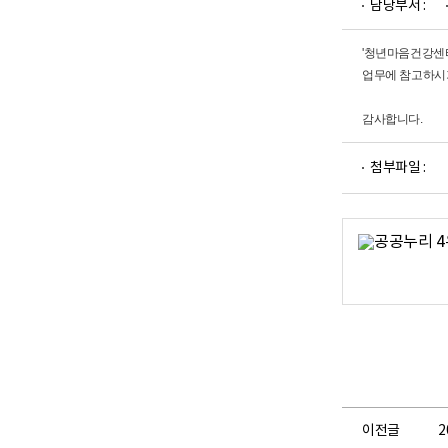
담당부서 :
업
부
로
'청년마음건강센터
고
업무에 참고하시
감사합니다.
파
첨부파일 :
일
뷰
어
로
이전글
2