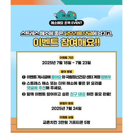
벤
트
기
간
"
2
0
2
5
년
7
월
1
8
일
~
7
월
2
3