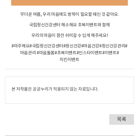
일
참
무더운 여름, 우리 마음에도 방학이 필요할 때인 것 같아요.
여
방
국립정신건강센터 해소해요 초복이벤트와 함께
법
우리의 마음이 잠깐 쉬어갈 수 있게 해주세요!
1
.
#마주해요#국립정신건강센터#정신건강#마음건강#정신건강관리#
이
마음관리 #마음돌봄#초복이벤트#인스타이벤트#이벤트#
벤
치킨이벤트
터
게
시
글
본 저작물은 공공누리가 적용되지 않는 자료입니다.
에
좋
아
요
와
목록
국
립