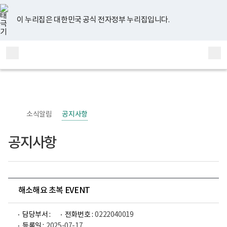
너
유
페
인
블
홈
비
튜
이
스
로
767px
브
스
타
그
이 누리집은 대한민국 공식 전자정부 누리집입니다.
이
북
그
하
램
보
전
통
건
체
합
복
메
검
지
부
뉴
색
국
립
정
신
소식알림
공지사항
건
강
센
공지사항
터
정
신
건
강
사
업
해소해요 초복 EVENT
부
로
고
담당부서 :
전화번호 :
0222040019
등록일 :
2025-07-17