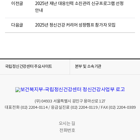
정
이전글
2025년 재난 대응인력 소진관리 신규프로그램 선정
신
안내
건
강
다음글
2025년 정신건강 커리어 성장캠프 참가자 모집
센
터
계
정
팔
로
국립정신건강센터 주요사이트
본부 및 소속기관
우
2
.
스
트
(우)
04933
서울특별시 광진구 용마산로 127
레
대표전화
(02) 2204-0114
/ 응급실진료
(02) 2204-0119
/ FAX
(02) 2204-0389
스
해
오시는 길
소
전화번호
또
는