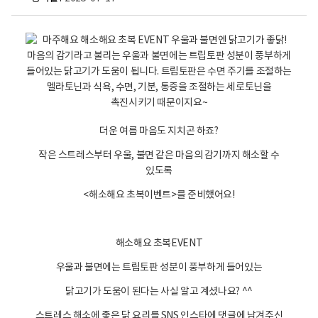
해
소
해
요
초
복
E
더운 여름 마음도 지치곤 하죠?
V
E
작은 스트레스부터 우울, 불면 같은 마음의 감기까지 해소할 수
N
있도록
T
스
<해소해요 초복이벤트>를 준비했어요!
트
레
스
해소해요 초복EVENT
해
우울과 불면에는 트립토판 성분이 풍부하게 들어있는
소
에
닭고기가 도움이 된다는 사실 알고 계셨나요? ^^
좋
스트레스 해소에 좋은 닭 요리를 SNS 인스타에 댓글에 남겨주신