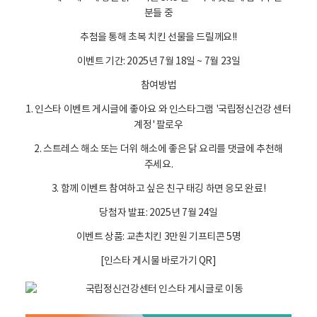
은
분들 중
닭
요
추첨을 통해 초복 치킨 선물을 드릴께요!!
리
이벤트 기간: 2025년 7월 18일 ~ 7월 23일
를
댓
참여방법
글
1. 인스타 이벤트 게시글에 좋아요 와 인스타그램 '국립정신건강 센터
에
계정' 팔로우
남
기
2. 스트레스 해소 또는 더위 해소에 좋은 닭 요리를 댓글에 추천해
고
주세요.
이
벤
3. 함께 이벤트 참여하고 싶은 친구 태깅 하면 응모 완료!
트
당첨자 발표: 2025년 7월 24일
참
여
이벤트 상품: 교촌치킨 3만원 기프티콘 5명
해
[인스타 게시물 바로가기 QR]
요
!
!
이