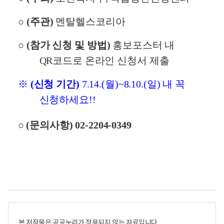
과
정
○
(
주관
)
멘탈헬스코리아
신
건
○
(
참가 신청 및 방법
)
홍보포스터 내
강
QR
코드로 온라인 신청서 제출
전
문
※
(
신청 기간
)
7.14.(
월
)~8.10.(
일
)
내 꼭
가
들
신청하세요
!!
을
만
○
(문의사항
) 02-2204-0349
날
수
있
는
기
회
,
정
신
본 저작물은 공공누리가 적용되지 않는 자료입니다.