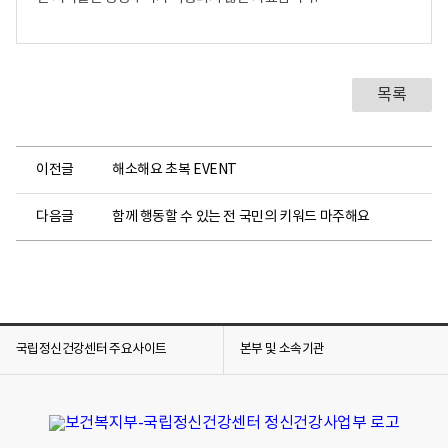
건
강
커
리
목록
어
성
장
캠
이전글
해소해요 초복 EVENT
프
지
다음글
함께 행동할 수 있는 전 국민의 키워드 마주해요
금
참
가
신
청
하
국립정신건강센터 주요사이트
본부 및 소속기관
세
요
.
2