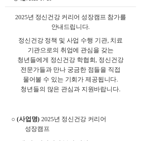
마
2025
년 정신건강 커리어 성장캠프 참가를
주
해
안내드립니다
.
요
함
정신건강 정책 및 사업 수행 기관
,
치료
께
기관으로의 취업에 관심을 갖는
성
장
청년들에게 정신건강 학협회
,
정신건강
해
전문가들과 만나 궁금한 점들을 직접
요
물어볼 수 있는 기회가 제공됩니다
.
,
함
청년들의 많은 관심과 지원바랍니다
.
께
마
주
해
○
(
사업명
)
2025
년 정신건강 커리어
요
성장캠프
2
0