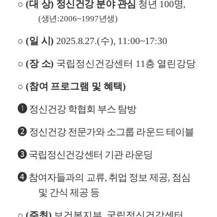
2
○
(
대 상
)
정신건강 분야 관심
청년
100
명
,
5
(
생년
:2006~1997
년생
)
정
신
○
(
일 시
)
2025.8.27.(
수
), 11:00~17:30
건
강
○
(
장 소
)
국립정신건강센터
11
층 열린강당
커
리
○
(
참여 프로그램 및 혜택
)
어
성
➊
정신건강 학협회 부스 탐방
장
캠
프
➋
정신건강 전문가와 소그룹 라운드 테이블
정
신
➌
국립정신건강센터 기관 라운딩
건
강
➍
참여자들과의 교류
,
취업 정보 제공
,
점심
학
및 간식 제공 등
협
회
○
(
주최
)
보건복지부
,
국립정신건강센터
들