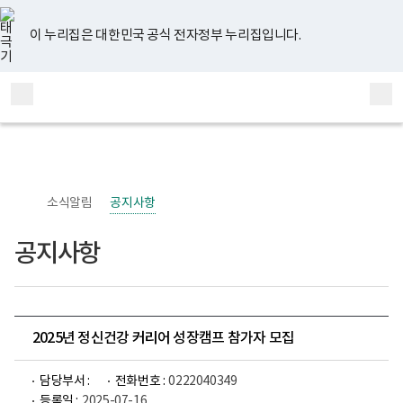
너
유
페
인
블
홈
비
튜
이
스
로
767px
브
스
타
그
이 누리집은 대한민국 공식 전자정부 누리집입니다.
이
북
그
하
램
보
전
통
건
체
합
복
메
검
지
부
뉴
색
국
립
정
신
소식알림
공지사항
건
강
센
공지사항
터
정
신
건
강
사
업
2025년 정신건강 커리어 성장캠프 참가자 모집
부
로
고
담당부서 :
전화번호 :
0222040349
등록일 :
2025-07-16