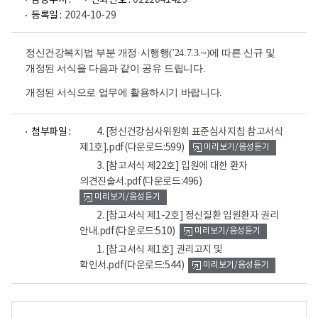
담당부서 :
전화번호 :
0222041423
등록일 :
2024-10-29
정신건강복지법 부분 개정·시행행('24.7.3.~)에 따른 신규 및
개정된 서식을 다음과 같이 공유 드립니다.
개정된 서식으로 업무에 활용하시기 바랍니다.
파
파
파
파
첨부파일 :
4. [정신건강심사위원회 표준심사지침 참고서식
일
일
일
일
제1호].pdf
(다운로드:599)
미리보기/음성듣기
뷰
뷰
뷰
뷰
어
어
어
어
3. [참고서식 제22호] 입원에 대한 환자
로
로
로
로
의견진술서.pdf
(다운로드:496)
미리보기/음성듣기
2. [참고서식 제1-2호] 정신질환 입원환자 권리
안내.pdf
(다운로드:510)
미리보기/음성듣기
1. [참고서식 제1호] 권리고지 및
확인서.pdf
(다운로드:544)
미리보기/음성듣기