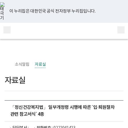
너
유
페
인
블
홈
비
튜
이
스
로
767px
브
스
타
그
이 누리집은 대한민국 공식 전자정부 누리집입니다.
이
북
그
하
램
보
전
통
건
체
합
복
메
검
지
부
뉴
색
국
립
정
신
소식알림
자료실
건
강
센
자료실
터
정
신
건
강
사
업
「정신건강복지법」 일부개정령 시행에 따른 ´입·퇴원절차
부
관련 참고서식´ 4종
로
고