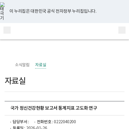
너
유
페
인
블
홈
비
튜
이
스
로
767px
브
스
타
그
이 누리집은 대한민국 공식 전자정부 누리집입니다.
이
북
그
하
램
보
전
통
건
체
합
복
메
검
지
부
뉴
색
국
립
정
신
소식알림
자료실
건
강
센
자료실
터
정
신
건
강
사
업
국가 정신건강현황 보고서 통계지표 고도화 연구
부
로
고
담당부서 :
전화번호 :
0222040200
등록일 :
2026-01-26