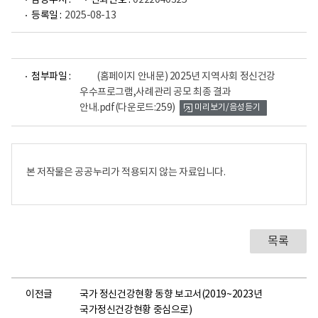
담당부서 :
전화번호 :
0222040325
등록일 :
2025-08-13
파
첨부파일 :
(홈페이지 안내문) 2025년 지역사회 정신건강
일
우수프로그램,사례관리 공모 최종 결과
뷰
안내.pdf
(다운로드:259)
미리보기/음성듣기
어
로
본 저작물은 공공누리가 적용되지 않는 자료입니다.
목록
이전글
국가 정신건강현황 동향 보고서(2019~2023년
국가정신건강현황 중심으로)