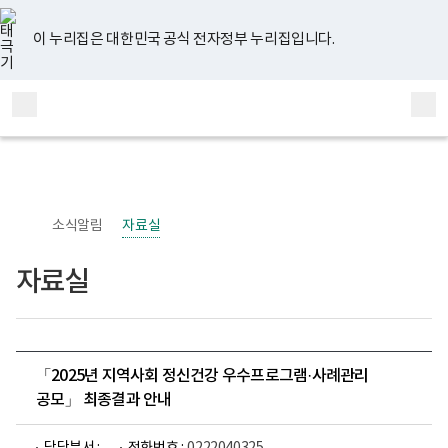
너
유
페
인
블
홈
비
튜
이
스
로
767px
브
스
타
그
이 누리집은 대한민국 공식 전자정부 누리집입니다.
이
북
그
하
램
보
전
통
건
체
합
복
메
검
지
부
뉴
색
국
립
정
신
소식알림
자료실
건
강
센
자료실
터
정
신
건
강
사
업
「2025년 지역사회 정신건강 우수프로그램·사례관리
부
공모」 최종결과 안내
로
고