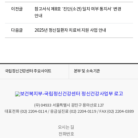
이전글
참고서식 제8호 ´진단(소견) 일치 여부 통지서´ 변경
안내
다음글
2025년 정신질환자 치료비 지원 사업 안내
국립정신건강센터 주요사이트
본부 및 소속기관
(우)
04933
서울특별시 광진구 용마산로 127
대표전화
(02) 2204-0114
/ 응급실진료
(02) 2204-0119
/ FAX
(02) 2204-0389
오시는 길
전화번호