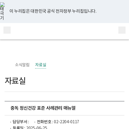
너
유
페
인
블
홈
비
튜
이
스
로
767px
브
스
타
그
이 누리집은 대한민국 공식 전자정부 누리집입니다.
이
북
그
하
램
보
전
통
건
체
합
복
메
검
지
부
뉴
색
국
립
정
신
소식알림
자료실
건
강
센
자료실
터
정
신
건
강
사
업
중독 정신건강 표준 사례관리 매뉴얼
부
로
고
담당부서 :
전화번호 :
02-2204-0117
등록일 :
2025-06-25