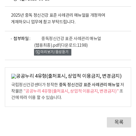
2025년 중독 정신건강 표준 사례관리 매뉴얼을 개정하여
게재하오니 업무에 참고 부탁드립니다.
파
첨부파일 :
중독정신건강 표준 사례관리 매뉴얼
일
(웹용최종).pdf
(다운로드:1198)
뷰
미리보기/음성듣기
어
로
중독 정신건강 표준 사례관리 매뉴얼
국립정신건강센터가 창작한
저
작물은
"공공누리 4유형(출처표시, 상업적 이용금지, 변경금지)"
조
건에 따라 이용 할 수 있습니다.
목록