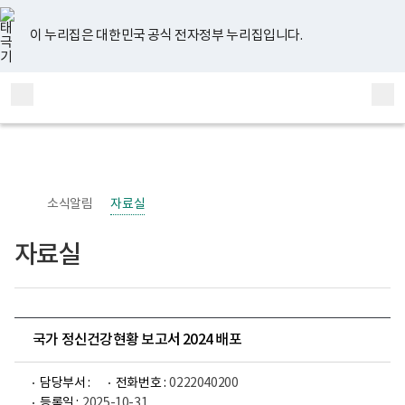
너
유
페
인
블
홈
비
튜
이
스
로
767px
브
스
타
그
이 누리집은 대한민국 공식 전자정부 누리집입니다.
이
북
그
하
램
보
전
통
건
체
합
복
메
검
지
부
뉴
색
국
립
정
신
소식알림
자료실
건
강
센
자료실
터
정
신
건
강
사
업
국가 정신건강현황 보고서 2024 배포
부
로
고
담당부서 :
전화번호 :
0222040200
등록일 :
2025-10-31