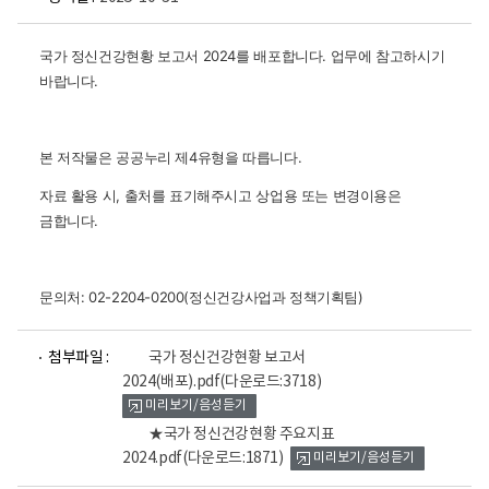
국가 정신건강현황 보고서 2024를 배포합니다.
업무에 참고하시기
바랍니다.
본 저작물은 공공누리 제4유형을 따릅니다.
자료 활용 시, 출처를 표기해주시고 상업용 또는 변경이용은
금합니다.
문의처: 02-2204-0200(정신건강사업과 정책기획팀)
파
파
첨부파일 :
국가 정신건강현황 보고서
일
일
2024(배포).pdf
(다운로드:3718)
뷰
뷰
미리보기/음성듣기
어
어
로
로
★국가 정신건강현황 주요지표
2024.pdf
(다운로드:1871)
미리보기/음성듣기