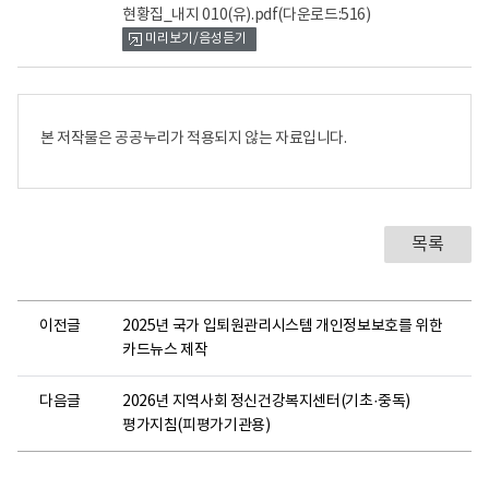
현황집_내지 010(유).pdf
(다운로드:516)
미리보기/음성듣기
본 저작물은 공공누리가 적용되지 않는 자료입니다.
목록
이전글
2025년 국가 입퇴원관리시스템 개인정보보호를 위한
카드뉴스 제작
다음글
2026년 지역사회 정신건강복지센터(기초·중독)
평가지침(피평가기관용)