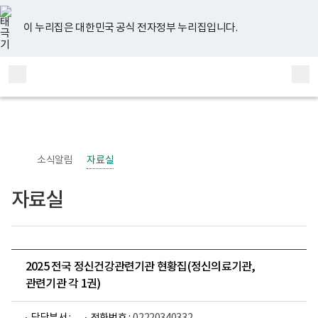
너
유
페
인
블
홈
비
튜
이
스
로
767px
브
스
타
그
이 누리집은 대한민국 공식 전자정부 누리집입니다.
이
북
그
하
램
보
전
통
건
체
합
복
메
검
지
부
뉴
색
국
립
정
신
소식알림
자료실
건
강
센
자료실
터
정
신
건
강
사
업
2025 전국 정신건강관련기관 현황집(정신의료기관,
부
관련기관 각 1권)
로
고