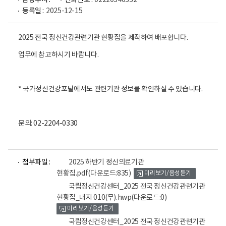
담당부서 :
전화번호 :
02220340332
등록일 :
2025-12-15
2025 전국 정신건강관련기관 현황집을 제작하여 배포합니다.
업무에 참고하시기 바랍니다.
* 국가정신건강포탈에서도 관련기관 정보를 확인하실 수 있습니다.
문의: 02-2204-0330
파
파
파
첨부파일 :
2025 하반기 정신의료기관
일
일
일
현황집.pdf
(다운로드:835)
미리보기/음성듣기
뷰
뷰
뷰
어
어
어
국립정신건강센터_2025 전국 정신건강관련기관
로
로
로
현황집_내지 010(무).hwp
(다운로드:0)
미리보기/음성듣기
국립정신건강센터_2025 전국 정신건강관련기관