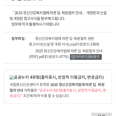
「2025 정신건강복지법에 따른 입·퇴원절차 안내」 개정판과 신설
및 개정된 참고서식을 첨부해 드립니다.
업무에 적극 활용하시기 바랍니다.
파
첨부파일 :
정신건강복지법에 따른 입·퇴원절차 관련
일
참고서식(신설 및 개정 서식).zip
(다운로드:2369)
뷰
어
2025 정신건강복지법에 따른 입·퇴원절차 안내
로
(PDF).pdf
(다운로드:4776)
미리보기/음성듣기
2025 정신건강복지법에 따른 입 ·퇴원
국립정신건강센터가 창작한
절차 안내
저작물은
"공공누리 4유형(출처표시, 상업적 이용금지, 변
경금지)"
조건에 따라 이용 할 수 있습니다.