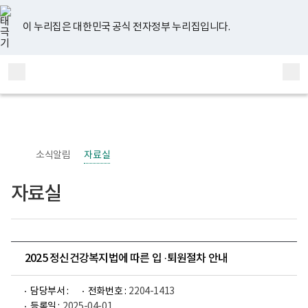
너
유
페
인
블
홈
비
튜
이
스
로
767px
브
스
타
그
이 누리집은 대한민국 공식 전자정부 누리집입니다.
이
북
그
하
램
보
전
통
건
체
합
복
메
검
지
부
뉴
색
국
립
정
신
소식알림
자료실
건
강
센
자료실
터
정
신
건
강
사
업
2025 정신건강복지법에 따른 입 ·퇴원절차 안내
부
로
고
담당부서 :
전화번호 :
2204-1413
등록일 :
2025-04-01