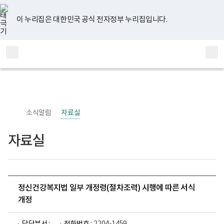
너
유
페
인
블
홈
비
튜
이
스
로
767px
브
스
타
그
이 누리집은 대한민국 공식 전자정부 누리집입니다.
이
북
그
하
램
보
전
통
건
체
합
복
메
검
지
부
뉴
색
국
립
정
신
소식알림
자료실
건
강
센
자료실
터
정
신
건
강
사
업
정신건강복지법 일부 개정령(절차조력) 시행에 따른 서식
부
개정
로
고