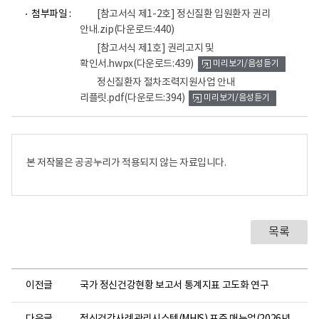
파
파
첨부파일 :
[참고서식 제1-2호] 정신질환 입원환자 권리
일
일
안내.zip
(다운로드:440)
뷰
뷰
어
어
[참고서식 제1호] 권리고지 및
로
로
확인서.hwpx
(다운로드:439)
미리보기/음성듣기
정신질환자 절차조력지원사업 안내
리플릿.pdf
(다운로드:394)
미리보기/음성듣기
본 저작물은 공공누리가 적용되지 않는 자료입니다.
목록
이전글
국가 정신건강현황 보고서 통계지표 고도화 연구