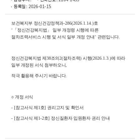
담당부서 :
전화번호 :
2204-1459
등록일 :
2026-01-15
보건복지부 정신건강정책과
-286(2026.1.14.)
호
‘
「
정신건강복지법
」
일부 개정령 시행에 따른
절차조력서비스 시행 및 서식 일부 개정 안내
’
관련입니다
.
정신건강복지법 제
38
조의
2(
절차조력
)
시행
(2026.1.3.)
에 따라
일부 개정된 서식 첨부하오니
,
적극 활용해 주시기 바랍니다
.
○
개정 서식
- [
참고서식 제
1
호
]
권리고지 및 확인서
- [
참고서식 제
1-2
호
]
정신질환자 입원환자 권리 안내