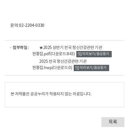
문의: 02-2204-0330
파
파
첨부파일 :
★2025 상반기 전국 정신건강관련 기관
일
일
현황집.pdf
(다운로드:843)
미리보기/음성듣기
뷰
뷰
어
어
2025 전국 정신건강관련 기관
로
로
현황집.hwp
(다운로드:0)
미리보기/음성듣기
본 저작물은 공공누리가 적용되지 않는 자료입니다.
목록