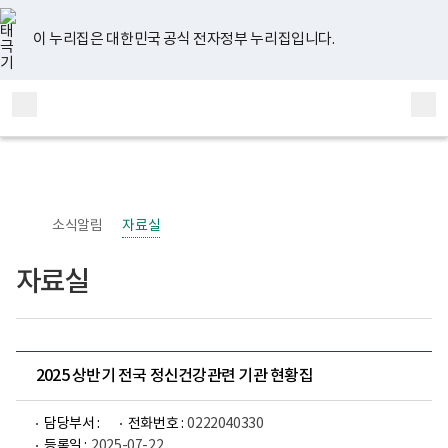
너
유
페
인
블
홈
비
튜
이
스
로
767px
브
스
타
그
이 누리집은 대한민국 공식 전자정부 누리집입니다.
이
북
그
하
램
보
전
통
건
체
합
복
메
검
지
부
뉴
색
국
립
정
신
소식알림
자료실
건
강
센
자료실
터
정
신
건
강
사
업
2025 상반기 전국 정신건강관련 기관 현황집
부
로
고
담당부서 :
전화번호 :
0222040330
등록일 :
2025-07-22