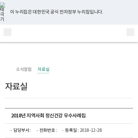
너
유
페
인
블
홈
비
튜
이
스
로
767px
브
스
타
그
이 누리집은 대한민국 공식 전자정부 누리집입니다.
이
북
그
하
램
보
전
통
건
체
합
복
메
검
지
부
뉴
색
국
립
정
신
소식알림
자료실
건
강
센
자료실
터
정
신
건
강
사
업
2018년 지역사회 정신건강 우수사례집
부
로
고
담당부서 :
전화번호 :
등록일 :
2018-12-28