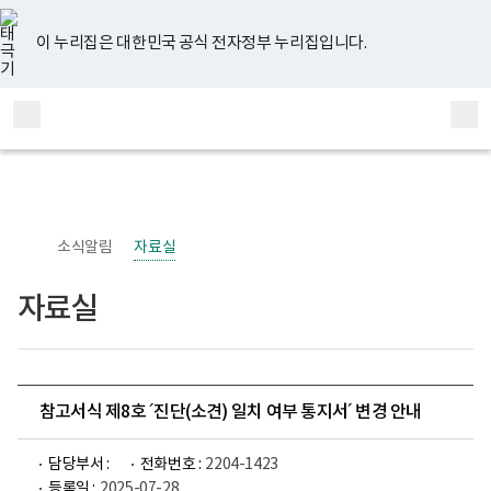
너
유
페
인
블
홈
비
튜
이
스
로
767px
브
스
타
그
이 누리집은 대한민국 공식 전자정부 누리집입니다.
이
북
그
하
램
보
전
통
건
체
합
복
메
검
지
부
뉴
색
국
립
정
신
소식알림
자료실
건
강
센
자료실
터
정
신
건
강
사
업
참고서식 제8호 ´진단(소견) 일치 여부 통지서´ 변경 안내
부
로
고
담당부서 :
전화번호 :
2204-1423
등록일 :
2025-07-28