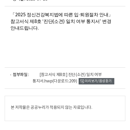
「
2025
정신건강복지법에 따른 입
·
퇴원절차 안내
」
참고서식 제
8
호
‘
진단
(
소견
)
일치 여부 통지서
’
변경
안내드립니다
.
파
첨부파일 :
[참고서식 제8호] 진단(소견) 일치 여부
일
통지서.hwp
(다운로드:209)
미리보기/음성듣기
뷰
어
로
본 저작물은 공공누리가 적용되지 않는 자료입니다.