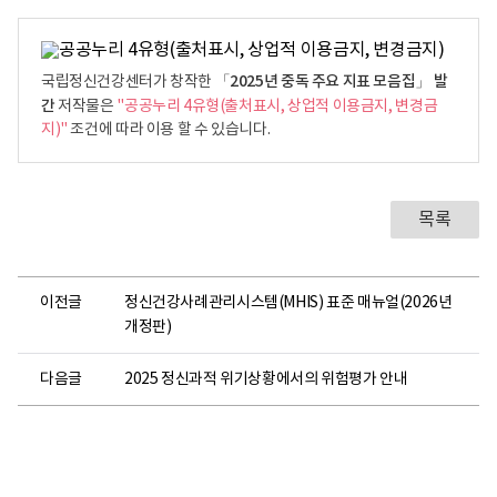
로
「2025년 중독 주요 지표 모음집」 발
국립정신건강센터가 창작한
간
저작물은
"공공누리 4유형(출처표시, 상업적 이용금지, 변경금
지)"
조건에 따라 이용 할 수 있습니다.
목록
이전글
정신건강사례관리시스템(MHIS) 표준 매뉴얼(2026년
개정판)
다음글
2025 정신과적 위기상황에서의 위험평가 안내