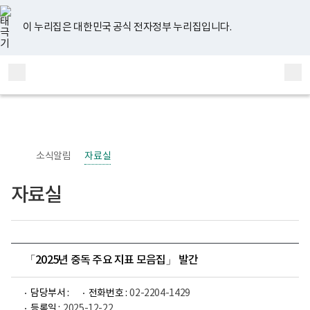
너
유
페
인
블
홈
비
튜
이
스
로
767px
브
스
타
그
이 누리집은 대한민국 공식 전자정부 누리집입니다.
이
북
그
하
램
보
전
통
건
체
합
복
메
검
지
부
뉴
색
국
립
정
신
소식알림
자료실
건
강
센
자료실
터
정
신
건
강
사
업
「2025년 중독 주요 지표 모음집」 발간
부
로
고
담당부서 :
전화번호 :
02-2204-1429
등록일 :
2025-12-22