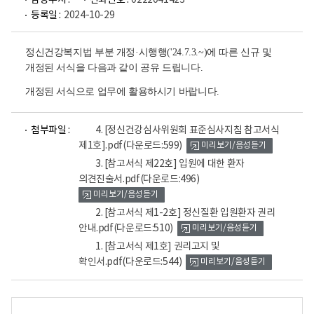
담당부서 :
전화번호 :
0222041423
등록일 :
2024-10-29
정신건강복지법 부분 개정·시행행('24.7.3.~)에 따른 신규 및
개정된 서식을 다음과 같이 공유 드립니다.
개정된 서식으로 업무에 활용하시기 바랍니다.
파
파
파
파
첨부파일 :
4. [정신건강심사위원회 표준심사지침 참고서식
일
일
일
일
제1호].pdf
(다운로드:599)
미리보기/음성듣기
뷰
뷰
뷰
뷰
어
어
어
어
3. [참고서식 제22호] 입원에 대한 환자
로
로
로
로
의견진술서.pdf
(다운로드:496)
미리보기/음성듣기
2. [참고서식 제1-2호] 정신질환 입원환자 권리
안내.pdf
(다운로드:510)
미리보기/음성듣기
1. [참고서식 제1호] 권리고지 및
확인서.pdf
(다운로드:544)
미리보기/음성듣기