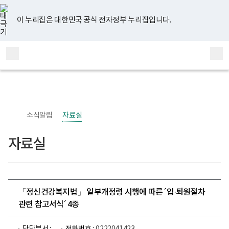
너
유
페
인
블
홈
비
튜
이
스
로
767px
브
스
타
그
이 누리집은 대한민국 공식 전자정부 누리집입니다.
이
북
그
하
램
보
전
통
건
체
합
복
메
검
지
부
뉴
색
국
립
정
신
소식알림
자료실
건
강
센
자료실
터
정
신
건
강
사
업
「정신건강복지법」 일부개정령 시행에 따른 ´입·퇴원절차
부
관련 참고서식´ 4종
로
고