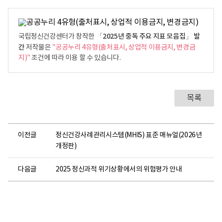
로
「2025년 중독 주요 지표 모음집」 발
국립정신건강센터가 창작한
간
저작물은
"공공누리 4유형(출처표시, 상업적 이용금지, 변경금
지)"
조건에 따라 이용 할 수 있습니다.
목록
이전글
정신건강사례관리시스템(MHIS) 표준 매뉴얼(2026년
개정판)
다음글
2025 정신과적 위기상황에서의 위험평가 안내