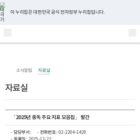
너
유
페
인
블
홈
비
튜
이
스
로
767px
브
스
타
그
이 누리집은 대한민국 공식 전자정부 누리집입니다.
이
북
그
하
램
보
전
통
건
체
합
복
메
검
지
부
뉴
색
국
립
정
신
소식알림
자료실
건
강
센
자료실
터
정
신
건
강
사
업
「2025년 중독 주요 지표 모음집」 발간
부
로
고
담당부서 :
전화번호 :
02-2204-1429
등록일 :
2025-12-22