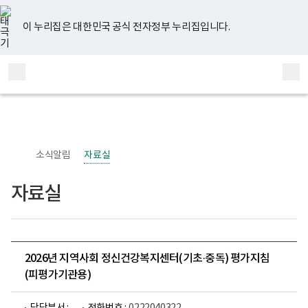
너
유
페
인
블
홈
비
튜
이
스
로
767px
브
스
타
그
이 누리집은 대한민국 공식 전자정부 누리집입니다.
이
북
그
하
램
보
전
통
건
체
합
복
메
검
지
부
뉴
색
국
립
정
신
소식알림
자료실
건
강
센
자료실
터
정
신
건
강
사
업
2026년 지역사회 정신건강복지센터(기초·중독) 평가지침
부
(피평가기관용)
로
고