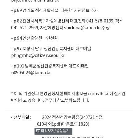
pajucmhc@hanmail.net
- p.69 경기도 정신재활시설 '따듯함' 기관정보 추가
- p.82 천안시서북구자살예방센터 대표전화 041-578-0199, 팩스
041-521-2569, 자살예방센터 shicluna@korea.kr 수정
- p.94 인선요양원→인선원
- p.97 포항시 남구 정신건강복지센터 대표메일
phngmhc@citizen.seoul.kr
- p.101 남해군정신건강복지센터 대표 이메일
n0505023@korea.kr
* 이 외 기관정보 변경신청시 웹페이지홍보물 cmhs16.kr 에 실시간
반영하고 있습니다. 업무에 참고부탁드립니다.
파
파
첨부파일 :
2024 정신건강현황집(240731수정
일
일
_010제외).pdf
(다운로드:1820)
뷰
뷰
미리보기/음성듣기
어
어
로
로