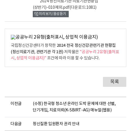
2024 정신의료기관 의료기관현황집
(상반기)-010제외.pdf
(다운로드:1081)
미리보기/음성듣기
2024 전국 정신건강관련기관 현황집
국립정신건강센터가 창작한
(정신의료기관, 관련기관 각 1권)
저작물은
"공공누리 2유형(출처표
시, 상업적 이용금지)"
조건에 따라 이용 할 수 있습니다.
목록
이전글
(수정) 한국형 청소년 온라인 도박 문제에 대한 선별,
단기개입, 치료의뢰(K-SBIRT-AG) 매뉴얼(웹용)
다음글
정신질환 입원환자 권리 안내