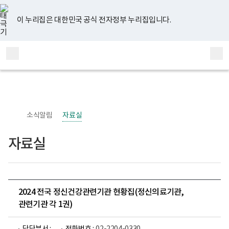
너
유
페
인
블
홈
비
튜
이
스
로
767px
브
스
타
그
이 누리집은 대한민국 공식 전자정부 누리집입니다.
이
북
그
하
램
보
전
통
건
체
합
복
메
검
지
부
뉴
색
국
립
정
신
소식알림
자료실
건
강
센
자료실
터
정
신
건
강
사
업
2024 전국 정신건강관련기관 현황집(정신의료기관,
부
관련기관 각 1권)
로
고