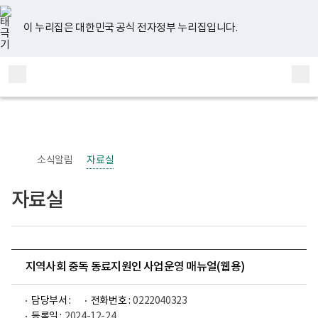
너
유
페
인
블
홈
비
튜
이
스
로
767px
브
스
타
그
이 누리집은 대한민국 공식 전자정부 누리집입니다.
이
북
그
하
램
보
전
통
건
체
합
복
메
검
지
부
뉴
색
국
립
정
신
소식알림
자료실
건
강
센
자료실
터
정
신
건
강
사
업
지역사회 중독 동료지원인 사업운영 매뉴얼(웹용)
부
로
고
담당부서 :
전화번호 :
0222040323
등록일 :
2024-12-24