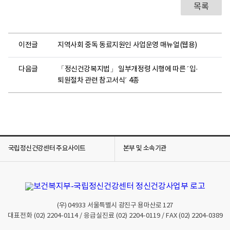
목록
이전글
지역사회 중독 동료지원인 사업운영 매뉴얼(웹용)
다음글
「정신건강복지법」 일부개정령 시행에 따른 ´입·
퇴원절차 관련 참고서식´ 4종
국립정신건강센터 주요사이트
본부 및 소속기관
(우)
04933
서울특별시 광진구 용마산로 127
대표전화
(02) 2204-0114
/ 응급실진료
(02) 2204-0119
/ FAX
(02) 2204-0389