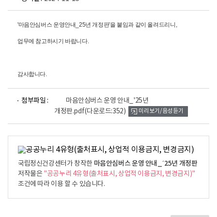
'마음안심버스 운영안내_25년 개정판'을 붙임과 같이 올려드리니,
업무에 참고하시기 바랍니다.
감사합니다.
파
첨부파일 :
마음안심버스 운영 안내_'25년
일
개정판.pdf
(다운로드:352)
미리보기/음성듣기
뷰
어
로
마음안심버스 운영 안내_´25년 개정판
국립정신건강센터가 창작한
저작물은
"공공누리 4유형(출처표시, 상업적 이용금지, 변경금지)"
조건에 따라 이용 할 수 있습니다.