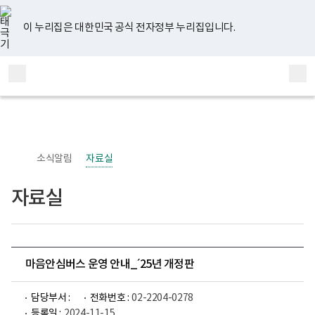
너
유
페
인
블
홈
비
튜
이
스
로
767px
브
스
타
그
이 누리집은 대한민국 공식 전자정부 누리집입니다.
이
북
그
하
램
보
전
통
건
체
합
복
메
검
지
부
뉴
색
국
립
정
신
소식알림
자료실
건
강
센
자료실
터
정
신
건
강
사
업
마음안심버스 운영 안내_´25년 개정판
부
로
고
담당부서 :
전화번호 :
02-2204-0278
등록일 :
2024-11-15