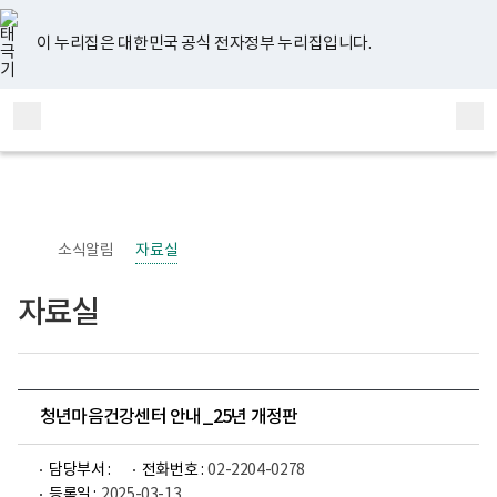
너
유
페
인
블
홈
비
튜
이
스
로
767px
브
스
타
그
이 누리집은 대한민국 공식 전자정부 누리집입니다.
이
북
그
하
램
보
전
통
건
체
합
복
메
검
지
부
뉴
색
국
립
정
신
소식알림
자료실
건
강
센
자료실
터
정
신
건
강
사
업
청년마음건강센터 안내_25년 개정판
부
로
고
담당부서 :
전화번호 :
02-2204-0278
등록일 :
2025-03-13