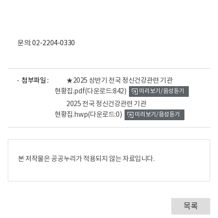
문의: 02-2204-0330
파
파
첨부파일 :
★2025 상반기 전국 정신건강관련 기관
일
일
현황집.pdf
(다운로드:842)
미리보기/음성듣기
뷰
뷰
어
어
2025 전국 정신건강관련 기관
로
로
현황집.hwp
(다운로드:0)
미리보기/음성듣기
본 저작물은 공공누리가 적용되지 않는 자료입니다.
목록