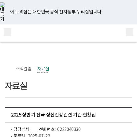
너
유
페
인
블
홈
비
튜
이
스
로
767px
브
스
타
그
이 누리집은 대한민국 공식 전자정부 누리집입니다.
이
북
그
하
램
보
전
통
건
체
합
복
메
검
지
부
뉴
색
국
립
정
신
소식알림
자료실
건
강
센
자료실
터
정
신
건
강
사
업
2025 상반기 전국 정신건강관련 기관 현황집
부
로
고
담당부서 :
전화번호 :
0222040330
등록일 :
2025-07-22