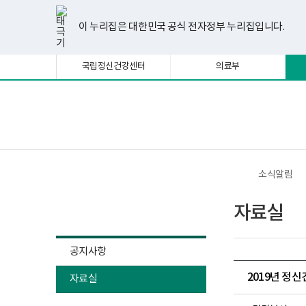
너
한
파
pdf
플
유
페
인
블
선
홈
비
글
워
뷰
래
튜
이
스
로
택
1180px
뷰
포
어
시
브
스
타
그
이 누리집은 대한민국 공식 전자정부 누리집입니다.
됨
이
어
인
프
뷰
북
그
상
프
트
로
어
램
로
뷰
그
프
국립정신건강센터
의료부
그
어
램
로
램
프
다
그
다
로
운
램
운
그
로
다
로
램
드
운
보
전
드
다
로
건
체
운
드
복
메
로
지
뉴
드
부
국
소식알림
립
정
소식알림
신
자료실
건
강
센
터
공지사항
정
신
2019년 정
자료실
건
강
사