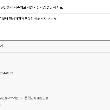
정신질환자 지속치료 지원 시범사업 설명회 자료
2018년 정신건강전문요원 실태조사 보고서
가기
2204-0389
부인증의료기관
웹 접근성 품질인증
d.