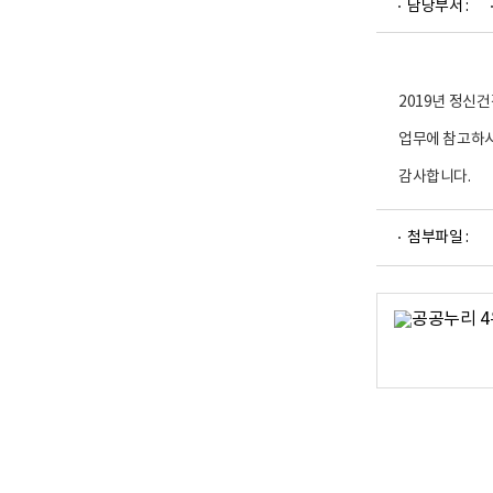
담당부서 :
업
부
로
고
2019년 정신
업무에 참고하시
감사합니다.
파
첨부파일 :
일
뷰
어
로