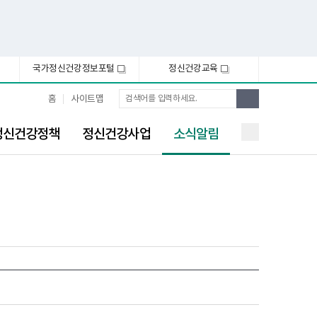
국가정신건강정보포털
정신건강교육
새
새
창
창
통
검
홈
사이트맵
합
색
검
선
색
정신건강정책
정신건강사업
소식알림
택
됨