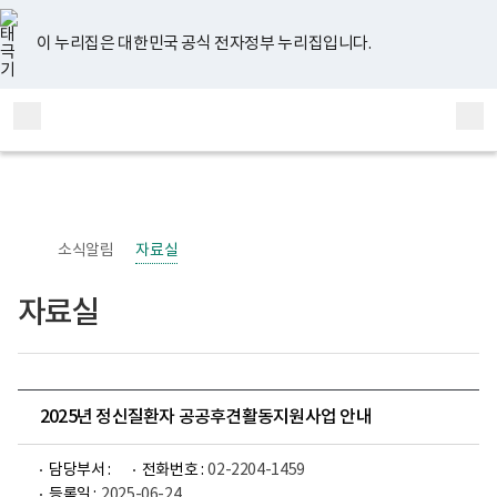
너
유
페
인
블
홈
비
튜
이
스
로
767px
브
스
타
그
이 누리집은 대한민국 공식 전자정부 누리집입니다.
이
북
그
하
램
보
전
통
건
체
합
복
메
검
지
부
뉴
색
국
립
정
신
소식알림
자료실
건
강
센
자료실
터
정
신
건
강
사
업
2025년 정신질환자 공공후견활동지원사업 안내
부
로
고
담당부서 :
전화번호 :
02-2204-1459
등록일 :
2025-06-24