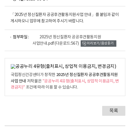
「2025년 정신질환자 공공후견활동지원사업 안내」를 붙임과 같이
게시하오니 업무에 참고하여 주시기 바랍니다.
파
첨부파일 :
2025년 정신질환자 공공후견활동지원
일
사업안내.pdf
(다운로드:567)
미리보기/음성듣기
뷰
어
로
2025년 정신질환자 공공후견활동지원
국립정신건강센터가 창작한
사업 안내
저작물은
"공공누리 4유형(출처표시, 상업적 이용금지, 변
경금지)"
조건에 따라 이용 할 수 있습니다.
목록