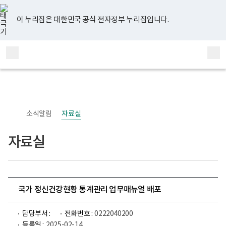
너
유
페
인
블
홈
비
튜
이
스
로
767px
브
스
타
그
이 누리집은 대한민국 공식 전자정부 누리집입니다.
이
북
그
하
램
보
전
통
건
체
합
복
메
검
지
부
뉴
색
국
립
정
신
소식알림
자료실
건
강
센
자료실
터
정
신
건
강
사
업
국가 정신건강현황 통계관리 업무매뉴얼 배포
부
로
고
담당부서 :
전화번호 :
0222040200
등록일 :
2025-02-14