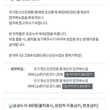
국가정신건강현황(통계청 승인통계 제920023호) 통계관리
업무매뉴얼을 배포하오니
업무에 참고하시기 바랍니다.
본 저작물은 공공누리 제4유형을 따릅니다.
자료 활용 시, 출처를 표기해주시기 바라며 상업용 또는 변경이용을
금지합니다.
문의처: 02-2204-0200 (정신건강사업과 정책기획팀)
파
파
첨부파일 :
국가 정신건강현황 통계관리 업무매뉴얼
일
일
(배포).pdf
(다운로드:254)
미리보기/음성듣기
뷰
뷰
어
어
국가 정신건강현황 통계관리 업무매뉴얼
로
로
(배포).pdf
(다운로드:88)
미리보기/음성듣기