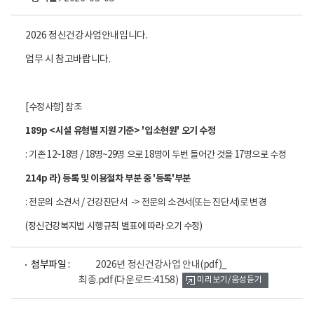
2026 정신건강사업안내입니다.
업무 시 참고바랍니다.
[수정사항] 참조
189p <시설 유형별 지원 기준> '입소현원' 오기 수정
: 기존 12~18명 / 18명~29명 으로 18명이 두번 들어간 것을 17명으로 수정
214p 라) 등록 및 이용절차 부분 중 '등록'부분
: 전문의 소견서 / 건강진단서 -> 전문의 소견서(또는 진단서)로 변경
(정신건강복지법 시행규칙 별표에 따라 오기 수정)
파
첨부파일 :
2026년 정신건강사업 안내(pdf)_
일
최종.pdf
(다운로드:4158)
미리보기/음성듣기
뷰
어
로