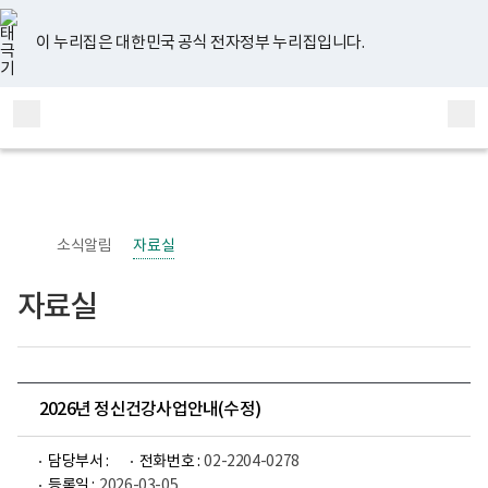
너
유
페
인
블
홈
비
튜
이
스
로
767px
브
스
타
그
이 누리집은 대한민국 공식 전자정부 누리집입니다.
이
북
그
하
램
보
전
통
건
체
합
복
메
검
지
부
뉴
색
국
립
정
신
소식알림
자료실
건
강
센
자료실
터
정
신
건
강
사
업
2026년 정신건강사업안내(수정)
부
로
고
담당부서 :
전화번호 :
02-2204-0278
등록일 :
2026-03-05