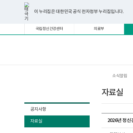
너
한
파
pdf
플
유
페
인
블
선
홈
비
글
워
뷰
래
튜
이
스
로
택
1180px
뷰
포
어
시
브
스
타
그
이 누리집은 대한민국 공식 전자정부 누리집입니다.
됨
이
어
인
프
뷰
북
그
상
프
트
로
어
램
로
뷰
그
프
국립정신건강센터
의료부
그
어
램
로
램
프
다
그
다
로
운
램
운
그
로
다
로
램
드
운
보
전
드
다
로
건
체
운
드
복
메
로
지
뉴
드
부
국
소식알림
립
정
소식알림
신
자료실
건
강
센
터
공지사항
정
신
2026년 정
자료실
건
강
사