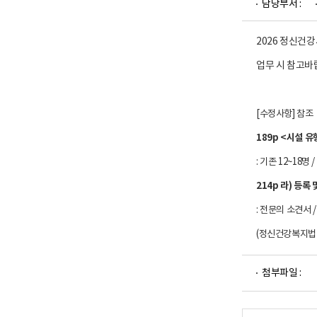
담당부서 :
업
부
로
고
2026 정신건
업무 시 참고바
[수정사항] 참조
189p <시설 유
: 기존 12~18명
214p 라) 등록
: 전문의 소견서 
(정신건강복지법 
파
첨부파일 :
일
뷰
어