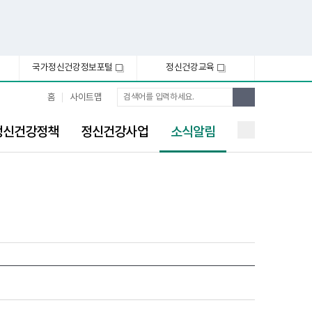
국가정신건강정보포털
정신건강교육
새
새
창
창
통
검
홈
사이트맵
합
색
검
선
색
정신건강정책
정신건강사업
소식알림
택
됨