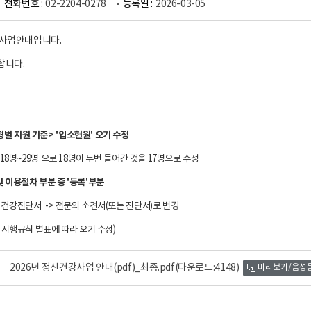
전화번호 :
02-2204-0278
등록일 :
2026-03-05
강사업안내입니다.
랍니다.
형별 지원 기준> '입소현원' 오기 수정
 / 18명~29명 으로 18명이 두번 들어간 것을 17명으로 수정
 및 이용절차 부분 중 '등록'부분
/ 건강진단서 -> 전문의 소견서(또는 진단서)로 변경
시행규칙 별표에 따라 오기 수정)
2026년 정신건강사업 안내(pdf)_최종.pdf
(다운로드:4148)
미리보기/음성