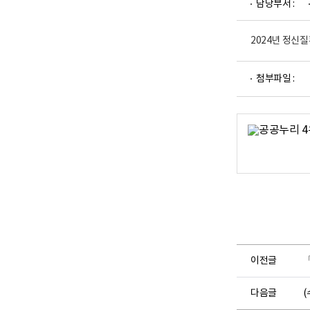
담당부서 :
업
부
로
고
2024년 정신
파
첨부파일 :
일
뷰
어
로
이전글
다음글
(