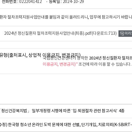
전화번호 :
0222041412
등록일 :
2024-10-29
질환자 절차조력지원사업안내를 붙임과 같이 올려드리니, 업무에 참고하시기 바랍니
2024년 정신질환자 절차조력지원사업안내(최종).pdf
(다운로드:713)
미리
2024년 정신질환자 절
국립정신건강센터가 창작한
이용금지, 변경금지)"
조건에 따라 이용 할 수 있습니다.
「정신건강복지법」 일부개정령 시행에 따른 ´입·퇴원절차 관련 참고서식´ 4종
수정) 한국형 청소년 온라인 도박 문제에 대한 선별, 단기개입, 치료의뢰(K-SBIRT-