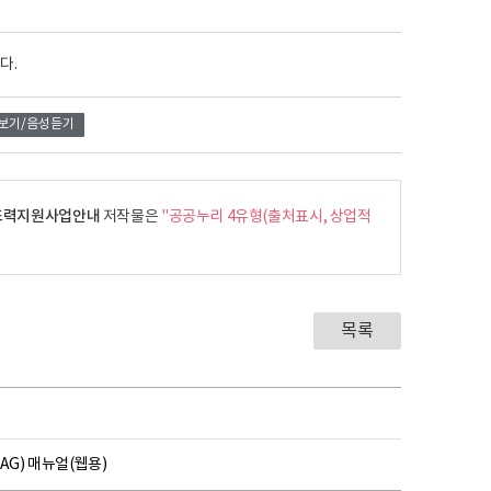
다.
보기/음성듣기
차조력지원사업안내
저작물은
"공공누리 4유형(출처표시, 상업적
목록
AG) 매뉴얼(웹용)