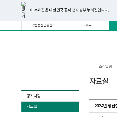
너
한
파
pdf
플
유
페
인
블
선
홈
비
글
워
뷰
래
튜
이
스
로
택
1180px
뷰
포
어
시
브
스
타
그
이 누리집은 대한민국 공식 전자정부 누리집입니다.
됨
이
어
인
프
뷰
북
그
상
프
트
로
어
램
로
뷰
그
프
국립정신건강센터
의료부
그
어
램
로
램
프
다
그
다
로
운
램
운
그
로
다
로
램
드
운
보
전
드
다
로
건
체
운
드
복
메
로
지
뉴
드
부
국
소식알림
립
정
소식알림
신
자료실
건
강
센
터
공지사항
정
신
2024년 정
자료실
건
강
사