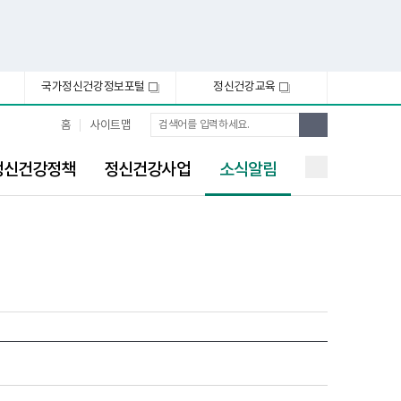
국가정신건강정보포털
정신건강교육
새
새
창
창
통
검
홈
사이트맵
합
색
검
선
색
정신건강정책
정신건강사업
소식알림
택
됨