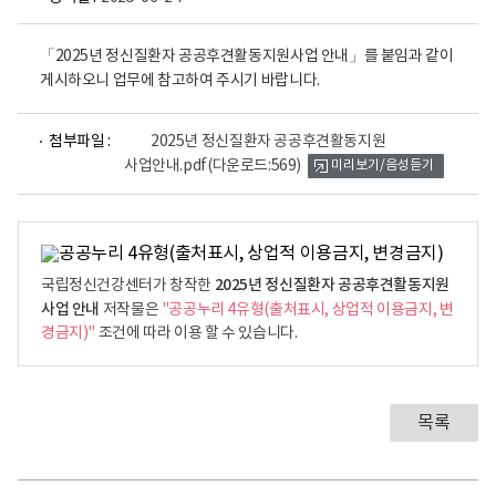
「2025년 정신질환자 공공후견활동지원사업 안내」를 붙임과 같이
게시하오니 업무에 참고하여 주시기 바랍니다.
파
첨부파일 :
2025년 정신질환자 공공후견활동지원
일
사업안내.pdf
(다운로드:569)
미리보기/음성듣기
뷰
어
로
2025년 정신질환자 공공후견활동지원
국립정신건강센터가 창작한
사업 안내
저작물은
"공공누리 4유형(출처표시, 상업적 이용금지, 변
경금지)"
조건에 따라 이용 할 수 있습니다.
목록