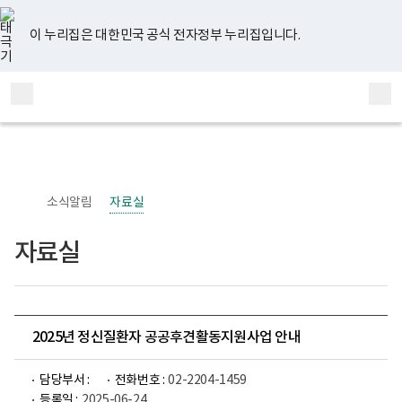
너
유
페
인
블
홈
비
튜
이
스
로
767px
브
스
타
그
이 누리집은 대한민국 공식 전자정부 누리집입니다.
이
북
그
하
램
보
전
통
건
체
합
복
메
검
지
부
뉴
색
국
립
정
신
소식알림
자료실
건
강
센
자료실
터
정
신
건
강
사
업
2025년 정신질환자 공공후견활동지원사업 안내
부
로
고
담당부서 :
전화번호 :
02-2204-1459
등록일 :
2025-06-24