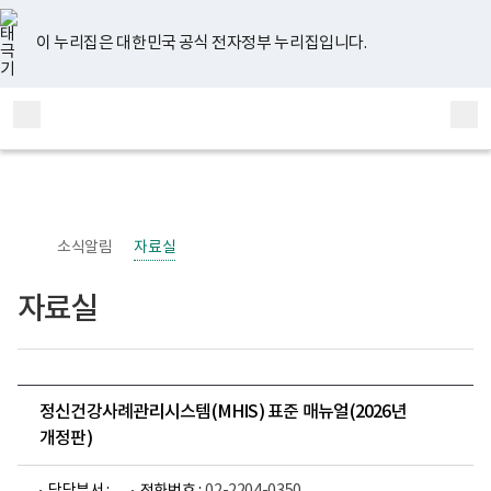
너
유
페
인
블
홈
비
튜
이
스
로
767px
브
스
타
그
이 누리집은 대한민국 공식 전자정부 누리집입니다.
이
북
그
하
램
보
전
통
건
체
합
복
메
검
지
부
뉴
색
국
립
정
신
소식알림
자료실
건
강
센
자료실
터
정
신
건
강
사
업
정신건강사례관리시스템(MHIS) 표준 매뉴얼(2026년
부
개정판)
로
고