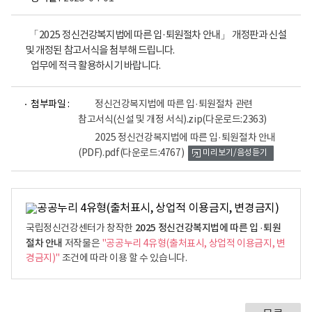
「2025 정신건강복지법에 따른 입·퇴원절차 안내」 개정판과 신설
및 개정된 참고서식을 첨부해 드립니다.
업무에 적극 활용하시기 바랍니다.
파
첨부파일 :
정신건강복지법에 따른 입·퇴원절차 관련
일
참고서식(신설 및 개정 서식).zip
(다운로드:2363)
뷰
어
2025 정신건강복지법에 따른 입·퇴원절차 안내
로
(PDF).pdf
(다운로드:4767)
미리보기/음성듣기
2025 정신건강복지법에 따른 입 ·퇴원
국립정신건강센터가 창작한
절차 안내
저작물은
"공공누리 4유형(출처표시, 상업적 이용금지, 변
경금지)"
조건에 따라 이용 할 수 있습니다.