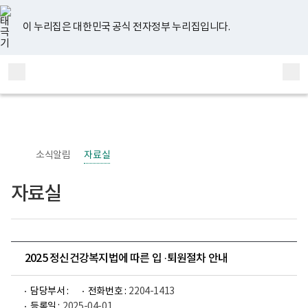
너
유
페
인
블
홈
비
튜
이
스
로
767px
브
스
타
그
이 누리집은 대한민국 공식 전자정부 누리집입니다.
이
북
그
하
램
보
전
통
건
체
합
복
메
검
지
부
뉴
색
국
립
정
신
소식알림
자료실
건
강
센
자료실
터
정
신
건
강
사
업
2025 정신건강복지법에 따른 입 ·퇴원절차 안내
부
로
고
담당부서 :
전화번호 :
2204-1413
등록일 :
2025-04-01